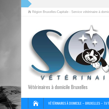
Région Bruxelles-Capitale - Service vétérinaire à domic
Vétérinaires à domicile Bruxelles
VÉTÉRINAIRES À DOMICILE – BRUXELLES – 7J/7