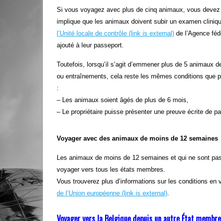
Si vous voyagez avec plus de cinq animaux, vous devez r
implique que les animaux doivent subir un examen cliniq
l’Unité locale de contrôle
(link is external)
de l’Agence fédé
ajouté à leur passeport.
Toutefois, lorsqu’il s’agit d’emmener plus de 5 animaux 
ou entraînements, cela reste les mêmes conditions que p
:
– Les animaux soient âgés de plus de 6 mois,
– Le propriétaire puisse présenter une preuve écrite de p
Voyager avec des animaux de moins de 12 semaines
Les animaux de moins de 12 semaines et qui ne sont pas 
voyager vers tous les états membres.
Vous trouverez plus d’informations sur les conditions en
de l’Union européenne
(link is external)
.
Voyager vers la Belgique depuis un autre État membre