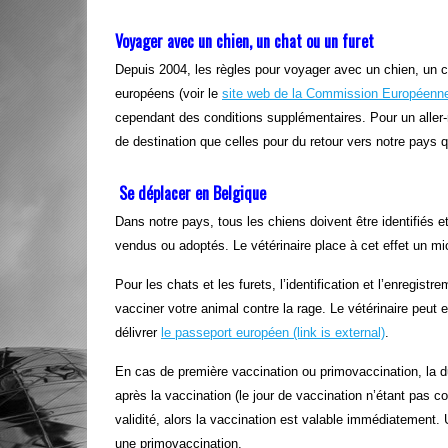
Voyager avec un chien, un chat ou un furet
Depuis 2004, les règles pour voyager avec un chien, un c
européens (voir le
site web de la Commission Européenn
cependant des conditions supplémentaires. Pour un aller-r
de destination que celles pour du retour vers notre pays q
Se déplacer en Belgique
Dans notre pays, tous les chiens doivent être identifiés e
vendus ou adoptés. Le vétérinaire place à cet effet un mi
Pour les chats et les furets, l’identification et l’enregis
vacciner votre animal contre la rage. Le vétérinaire peut 
délivrer
le passeport européen
(link is external)
.
En cas de première vaccination ou primovaccination, la du
après la vaccination (le jour de vaccination n’étant pas c
validité, alors la vaccination est valable immédiatement
une primovaccination.