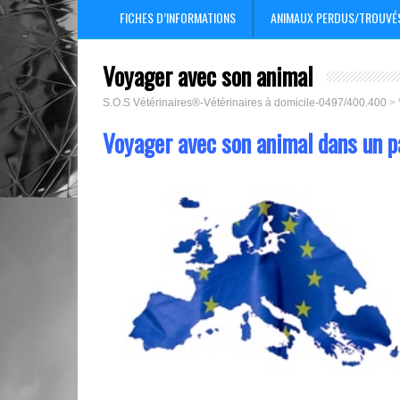
FICHES D’INFORMATIONS
ANIMAUX PERDUS/TROUVÉS:
Voyager avec son animal
S.O.S Vétérinaires®-Vétérinaires à domicile-0497/400.400
>
Voyager avec son animal dans un p