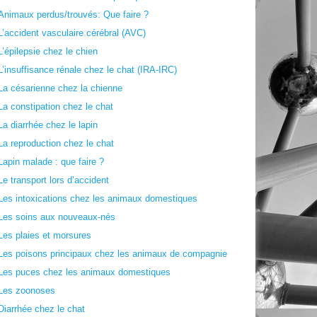
Animaux perdus/trouvés: Que faire ?
L’accident vasculaire cérébral (AVC)
L’épilepsie chez le chien
L’insuffisance rénale chez le chat (IRA-IRC)
La césarienne chez la chienne
La constipation chez le chat
La diarrhée chez le lapin
La reproduction chez le chat
Lapin malade : que faire ?
Le transport lors d’accident
Les intoxications chez les animaux domestiques
Les soins aux nouveaux-nés
Les plaies et morsures
Les poisons principaux chez les animaux de compagnie
Les puces chez les animaux domestiques
Les zoonoses
Diarrhée chez le chat