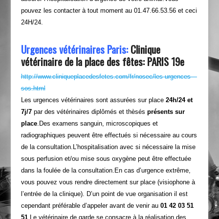
pouvez les contacter à tout moment au 01.47.66.53.56 et ceci
24H/24.
Urgences vétérinaires Paris:
Clinique
vétérinaire de la place des fêtes: PARIS 19e
http://www.cliniqueplacedesfetes.com/fr/nosec/les-urgences—
sos.html
Les urgences vétérinaires sont assurées sur place
24h/24 et
7j/7
par des vétérinaires diplômés et thèsés
présents
sur
place
.Des examens sanguin, microscopiques et
radiographiques peuvent être effectués si nécessaire au cours
de la consultation.L’hospitalisation avec si nécessaire la mise
sous perfusion et/ou mise sous oxygène peut être effectuée
dans la foulée de la consultation.En cas d’urgence extrême,
vous pouvez vous rendre directement sur place (visiophone à
l’entrée de la clinique). D’un point de vue organisation il est
cependant préférable d’appeler avant de venir au
01 42 03 51
51
.Le vétérinaire de garde se consacre à la réalisation des